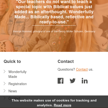
"Our teachers do not want to teach a
special topic with Biblical values just
added as an afterthought. Wonderfully
Made... Biblically based, reflective and
ready-to-use."
Henryk Hommel, principal of one of the Georg Müller Schulen, Germany
Quick to
Contact
Questions?
Contact
us.
Wonderfully
Made
Registration
News
Contact
This website makes use of cookies for tracking and
analytics.
Read more