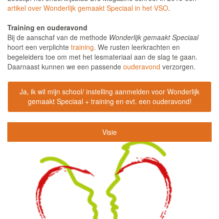
artikel over Wonderlijk gemaakt Speciaal in het
VSO
.
Training en ouderavond
Bij de aanschaf van de methode
Wonderlijk gemaakt Speciaal
hoort een verplichte
training
. We rusten leerkrachten en
begeleiders toe om met het lesmateriaal aan de slag te gaan.
Daarnaast kunnen we een passende
ouderavond
verzorgen.
Ja, ik wil mijn school/ instelling aanmelden voor Wonderlijk
gemaakt Speciaal + training en evt. een ouderavond!
Visie