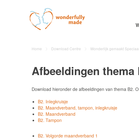
W
Home
Download Centre
Wonderlijk gemaakt Speciaa
Afbeeldingen thema
Download hieronder de afbeeldingen van thema B2. O
B2. Inlegkruisje
B2. Maandverband, tampon, inlegkruisje
B2. Maandverband
B2. Tampon
B2. Volgorde maandverband 1