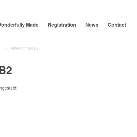
onderfully Made
Registration
News
Contact
l
Afbeeldingen B2
 B2
ngesteld: