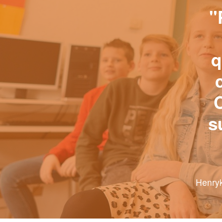
"
q
C
s
Henryk