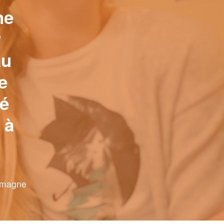
ne
r
au
e
sé
 à
lemagne