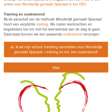
artikel over Wonderlijk gemaakt Speciaal in het
VSO
.
Training en ouderavond
Bij de aanschaf van de methode
Wonderlijk gemaakt Speciaal
hoort een verplichte
training
. We rusten leerkrachten en
begeleiders toe om met het lesmateriaal aan de slag te gaan.
Daarnaast kunnen we een passende
ouderavond
verzorgen.
Ja, ik wil mijn school/ instelling aanmelden voor Wonderlijk
gemaakt Speciaal + training en evt. een ouderavond!
Visie