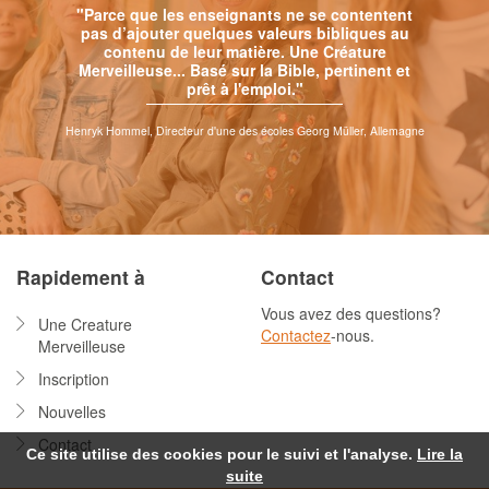
"Parce que les enseignants ne se contentent
pas d’ajouter quelques valeurs bibliques au
contenu de leur matière. Une Créature
Merveilleuse... Basé sur la Bible, pertinent et
prêt à l'emploi."
Henryk Hommel, Directeur d'une des écoles Georg Müller, Allemagne
Rapidement à
Contact
Vous avez des questions?
Une Creature
Contactez
-nous.
Merveilleuse
Inscription
Nouvelles
Contact
Ce site utilise des cookies pour le suivi et l'analyse.
Lire la
suite