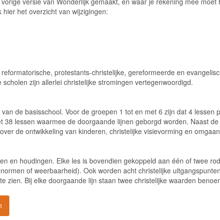
de vorige versie van Wonderlijk gemaakt, en waar je rekening mee moet
hier het overzicht van wijzigingen:
eformatorische, protestants-christelijke, gereformeerde en evangelis
scholen zijn allerlei christelijke stromingen vertegenwoordigd.
 van de basisschool. Voor de groepen 1 tot en met 6 zijn dat 4 lessen p
jn het 38 lessen waarmee de doorgaande lijnen geborgd worden. Naast de
over de ontwikkeling van kinderen, christelijke visievorming en omgaa
eden en houdingen. Elke les is bovendien gekoppeld aan één of twee rod
 normen of weerbaarheid). Ook worden acht christelijke uitgangspunte
 zien. Bij elke doorgaande lijn staan twee christelijke waarden benoe
n