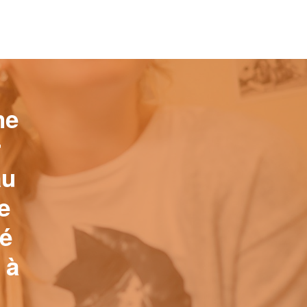
ne
r
au
e
sé
 à