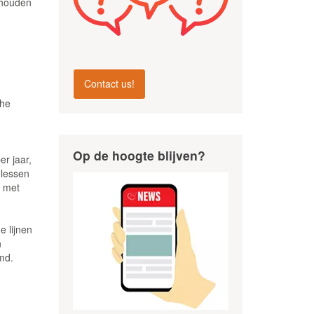
 houden
Contact us!
che
Op de hoogte blijven?
er jaar,
 lessen
n met
e lijnen
n
md.