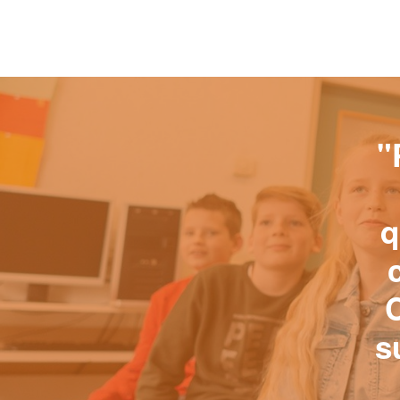
"
q
C
s