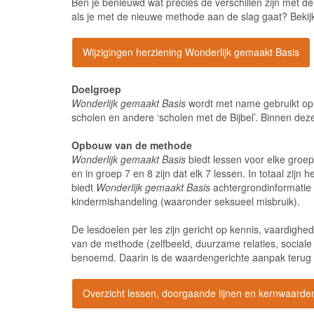
Ben je benieuwd wat precies de verschillen zijn met 
als je met de nieuwe methode aan de slag gaat? Bekijk 
Wijzigingen herziening Wonderlijk gemaakt Basis
Doelgroep
Wonderlijk gemaakt Basis
wordt met name gebruikt op r
scholen en andere ‘scholen met de Bijbel’. Binnen deze 
Opbouw van de methode
Wonderlijk gemaakt
Basis
biedt lessen voor elke groep
en in groep 7 en 8 zijn dat elk 7 lessen. In totaal zi
biedt
Wonderlijk gemaakt
Basis
achtergrondinformatie 
kindermishandeling (waaronder seksueel misbruik).
De lesdoelen per les zijn gericht op kennis, vaardigh
van de methode (zelfbeeld, duurzame relaties, sociale
benoemd. Daarin is de waardengerichte aanpak terug te
Overzicht lessen, doorgaande lijnen en kernwaarde