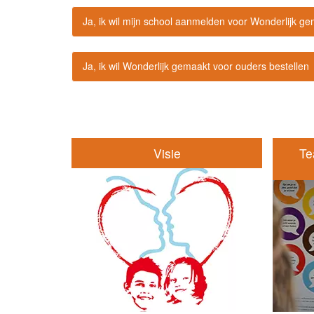
Ja, ik wil mijn school aanmelden voor Wonderlijk g
Ja, ik wil Wonderlijk gemaakt voor ouders bestellen
Visie
Te