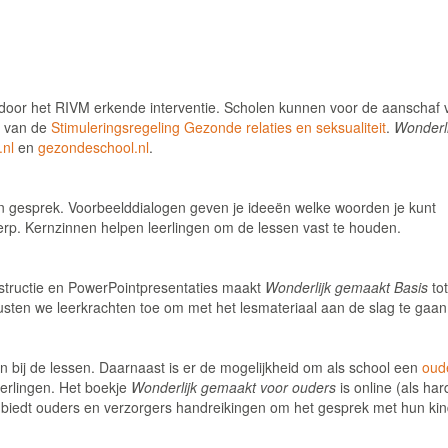
door het RIVM erkende interventie. Scholen kunnen voor de aanschaf 
 van de
Stimuleringsregeling Gezonde relaties en seksualiteit
.
Wonderli
.nl
en
gezondeschool.nl
.
n gesprek. Voorbeelddialogen geven je ideeën welke woorden je kunt
erp. Kernzinnen helpen leerlingen om de lessen vast te houden.
nstructie en PowerPointpresentaties maakt
Wonderlijk gemaakt Basis
to
usten we leerkrachten toe om met het lesmateriaal aan de slag te gaan
 bij de lessen. Daarnaast is er de mogelijkheid om als school een
oud
eerlingen. Het boekje
Wonderlijk gemaakt voor ouders
is online (als har
je biedt ouders en verzorgers handreikingen om het gesprek met hun kin