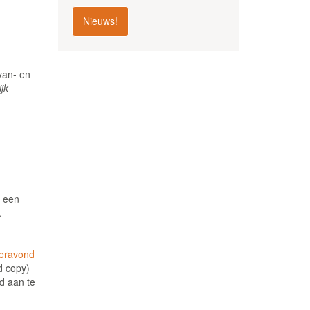
Nieuws!
van- en
jk
t een
.
eravond
d copy)
d aan te