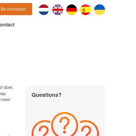
Se connecter
ontact
of doet.
hap
Questions?
r meer