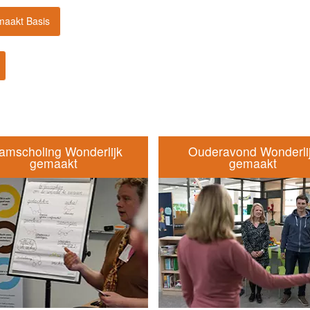
emaakt Basis
amscholing Wonderlijk
Ouderavond Wonderli
gemaakt
gemaakt