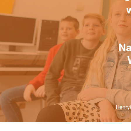
Na
Henryk