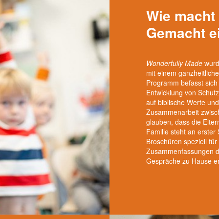
Wie macht
Gemacht e
Wonderfully Made
wurde
mit einem ganzheitlich
Programm befasst sich 
Entwicklung von Schutz
auf biblische Werte un
Zusammenarbeit zwisch
glauben, dass die Elter
Familie steht an erster 
Broschüren speziell für 
Zusammenfassungen der
Gespräche zu Hause en