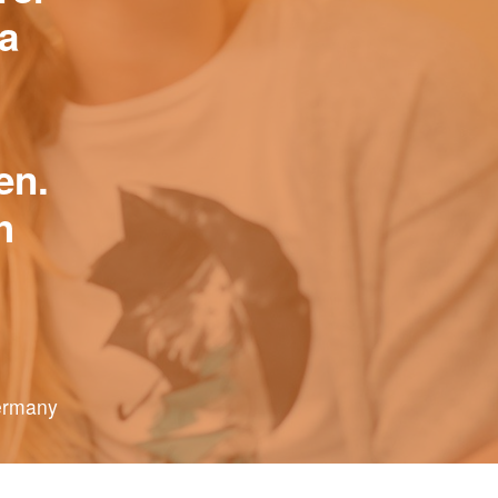
a
en.
h
Germany