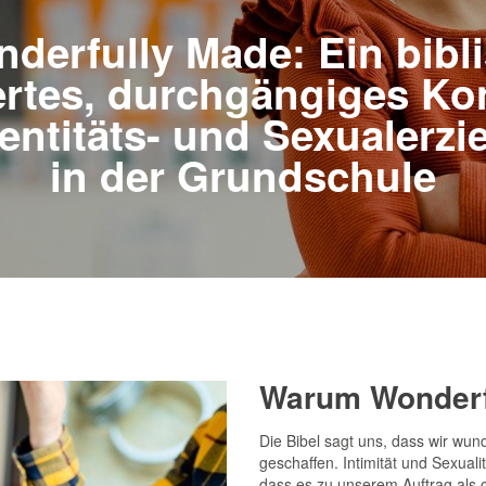
derfully Made: Ein bibl
ertes, durchgängiges Ko
dentitäts- und Sexualerz
in der Grundschule
Warum Wonderf
Die Bibel sagt uns, dass wir wun
geschaffen. Intimität und Sexual
dass es zu unserem Auftrag als 