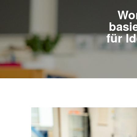
Won
basi
für I