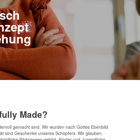
isch
nzept
iehung
ully Made?
dervoll gemacht sind. Wir wurden nach Gottes Ebenbild
ität sind Geschenke unseres Schöpfers. Wir glauben,
christliche Pädagogen gehört, Kinder und Jugendliche